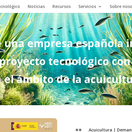
cnológico
Noticias
Recursos
Servicios
Sobre nos
 una empresa española i
 proyecto tecnológico con
 el ámbito de la acuicult
Acuicultura
|
Demand
