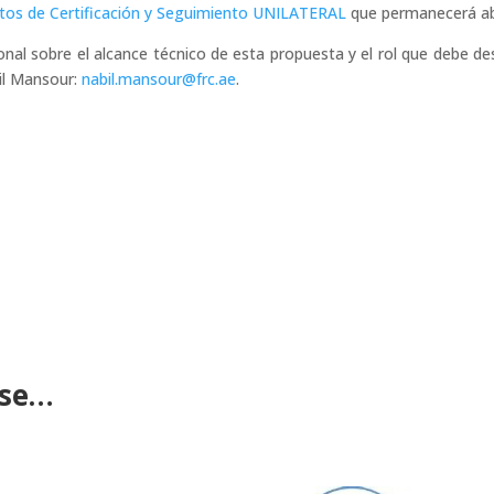
tos de Certificación y Seguimiento UNILATERAL
que permanecerá ab
onal sobre el alcance técnico de esta propuesta y el rol que debe 
il Mansour:
nabil.mansour@frc.ae
.
ese…