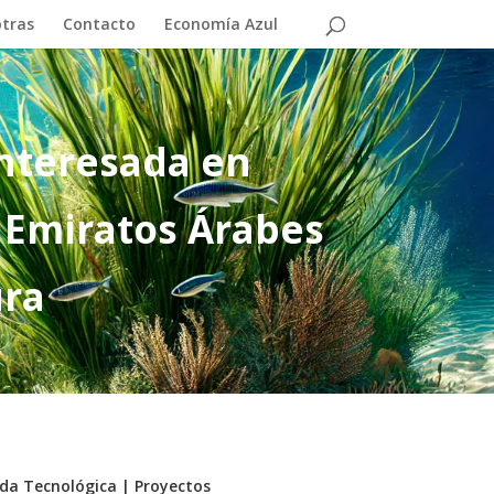
otras
Contacto
Economía Azul
nteresada en
 Emiratos Árabes
ura
a Tecnológica
|
Proyectos