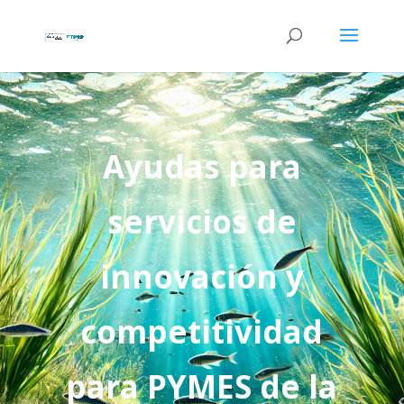
Ayudas para
servicios de
innovación y
competitividad
para PYMES de la