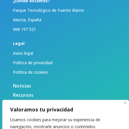
¿Dónde estamos?
Parque Tecnológico de Fuente Álamo
Murcia, España
968 197 521
Legal
Aviso legal
Política de privacidad
Política de cookies
Noticias
Recursos
Biblioteca
Valoramos tu privacidad
Sobre nosotras
Usamos cookies para mejorar su experiencia de
Contacto
navegación, mostrarle anuncios o contenidos