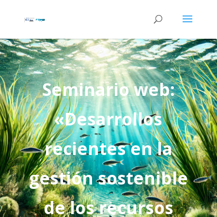
Seminario web:
«Desarrollos
recientes en la
gestión sostenible
de los recursos