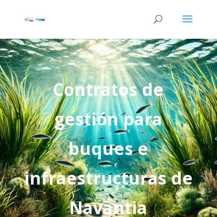
Contratos de
gestión para
buques e
infraestructuras de
Navantia