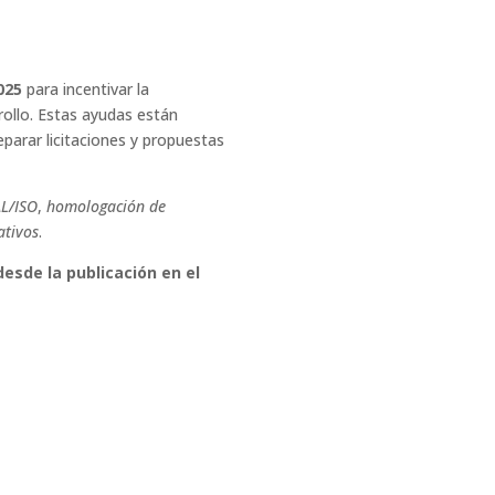
025
para incentivar la
ollo. Estas ayudas están
eparar licitaciones y propuestas
L/ISO
,
homologación de
ativos
.
esde la publicación en el