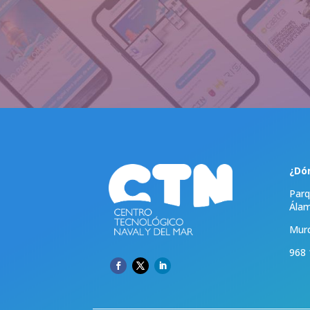
¿Dó
Parq
Ála
Murc
968 