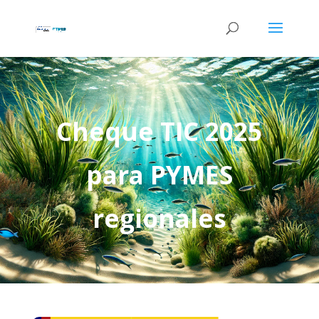
Cheque TIC 2025
para PYMES
regionales