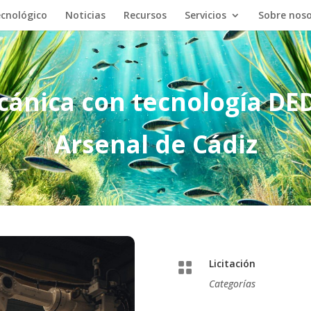
cnológico
Noticias
Recursos
Servicios
Sobre nos
ánica con tecnología DE
Arsenal de Cádiz
Licitación

Categorías