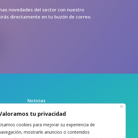
imas novedades del sector con nuestro
ibirás directamente en tu buzón de correo.
Noticias
Recursos
Valoramos tu privacidad
Biblioteca
Usamos cookies para mejorar su experiencia de
Sobre nosotras
navegación, mostrarle anuncios o contenidos
Contacto