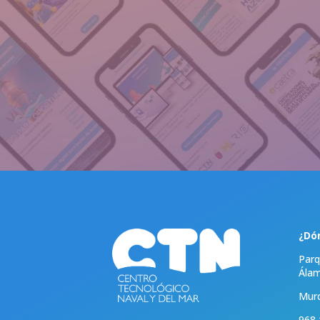
¿Dó
Parq
Ála
Murc
968 