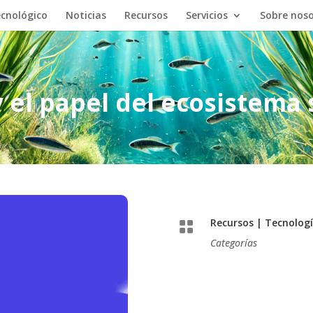
cnológico
Noticias
Recursos
Servicios
Sobre nos
y el papel del ecosistema 
Recursos
|
Tecnologí

Categorías