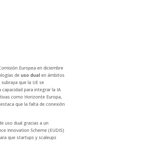
a Comisión Europea en diciembre
nologías de
uso dual
en ámbitos
o subraya que la UE se
capacidad para integrar la IA
iativas como Horizonte Europa,
destaca que la falta de conexión
e uso dual gracias a un
fence Innovation Scheme (EUDIS)
ara que startups y scaleups