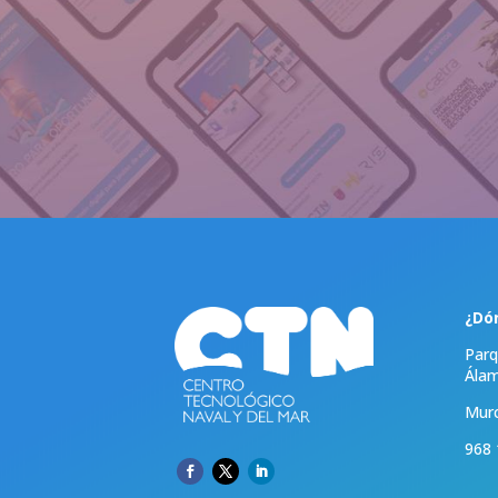
¿Dó
Parq
Ála
Murc
968 