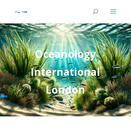
Oceanology
International
London