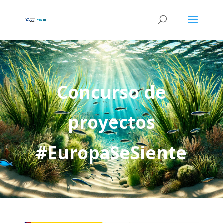
Concurso de
proyectos
#EuropaSeSiente