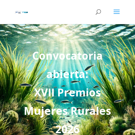
Convocatoria
abierta:
XVII Premios
Mujeres Rurales
2026