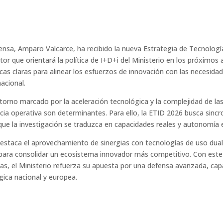
ensa, Amparo Valcarce, ha recibido la nueva Estrategia de Tecnologí
tor que orientará la política de I+D+i del Ministerio en los próximo
cas claras para alinear los esfuerzos de innovación con las necesida
nacional.
torno marcado por la aceleración tecnológica y la complejidad de l
encia operativa son determinantes. Para ello, la ETID 2026 busca sincro
 que la investigación se traduzca en capacidades reales y autonomía 
estaca el aprovechamiento de sinergias con tecnologías de uso dua
tar para consolidar un ecosistema innovador más competitivo. Con est
as, el Ministerio refuerza su apuesta por una defensa avanzada, capa
gica nacional y europea.