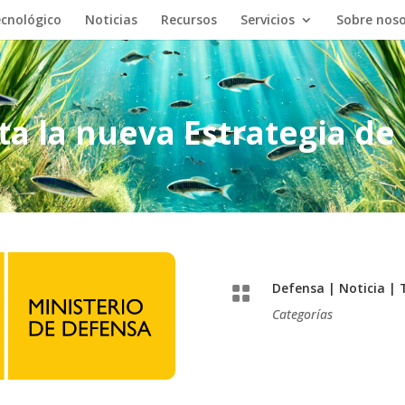
cnológico
Noticias
Recursos
Servicios
Sobre nos
a la nueva Estrategia de I
Defensa
|
Noticia
|

Categorías