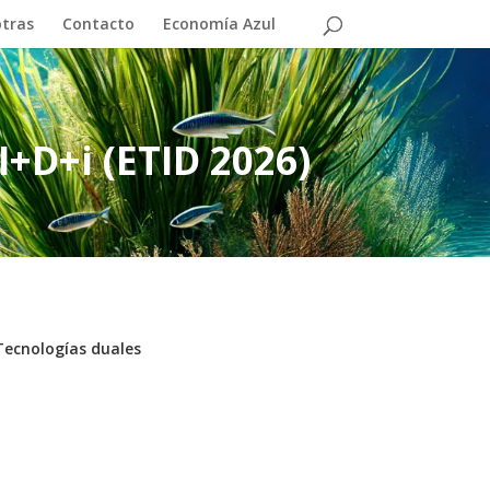
otras
Contacto
Economía Azul
+D+i (ETID 2026)
Tecnologías duales