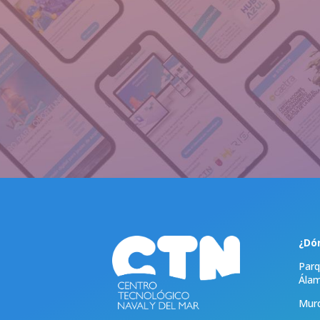
¿Dó
Parq
Ála
Murc