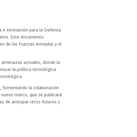
a e Innovación para la Defensa
s años. Este documento
des de las Fuerzas Armadas y el
as amenazas actuales, donde la
nizar la política tecnológica
estratégica.
l, fomentando la colaboración
e nuevo marco, que se publicará
z de anticipar retos futuros y