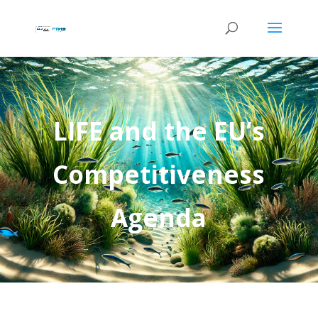
LIFE and the EU’s
Competitiveness
Agenda